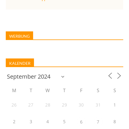
WERBUNG
KALENDER
M
T
W
T
F
S
S
26
27
28
29
30
31
1
2
3
4
5
8
6
7