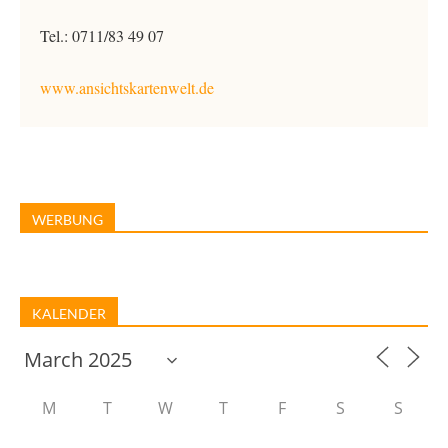
Tel.: 0711/83 49 07
www.ansichtskartenwelt.de
WERBUNG
KALENDER
M
T
W
T
F
S
S