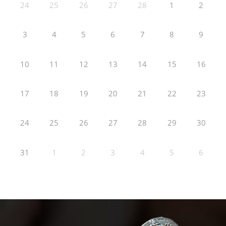
24
25
26
27
28
1
2
3
4
5
6
7
8
9
10
11
12
13
14
15
16
17
18
19
20
21
22
23
24
25
26
27
28
29
30
31
1
2
3
4
5
6