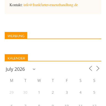
Kontakt:
info@frankfurter-muenzhandlung.de
WERBUNG
KALENDER
M
T
W
T
F
S
S
29
30
1
2
3
4
5