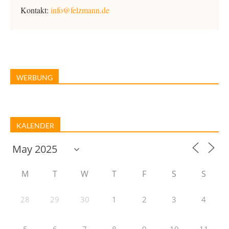
Kontakt:
info@felzmann.de
WERBUNG
KALENDER
M
T
W
T
F
S
S
28
29
30
1
2
3
4