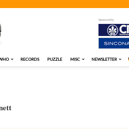
Sponsored by
 WHO
RECORDS
PUZZLE
MISC
NEWSLETTER
nett