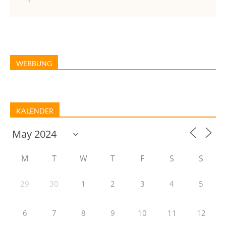
WERBUNG
KALENDER
M
T
W
T
F
S
S
29
30
1
2
3
4
5
6
7
8
9
10
11
12