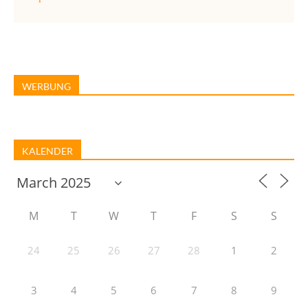
WERBUNG
KALENDER
M
T
W
T
F
S
S
24
25
26
27
28
1
2
3
4
5
6
7
8
9