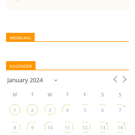
WERBUNG
KALENDER
M
T
W
T
F
S
S
+
1
2
3
4
5
6
7
+
+
8
9
10
11
12
13
14