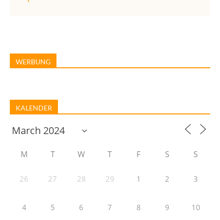
WERBUNG
KALENDER
M
T
W
T
F
S
S
26
27
28
29
1
2
3
4
5
6
7
8
9
10