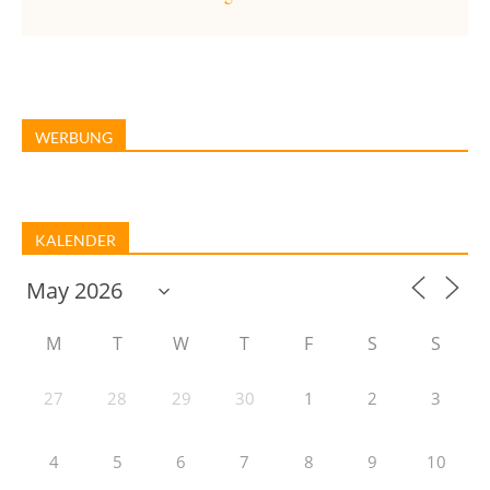
WERBUNG
KALENDER
M
T
W
T
F
S
S
27
28
29
30
1
2
3
4
5
6
7
8
9
10