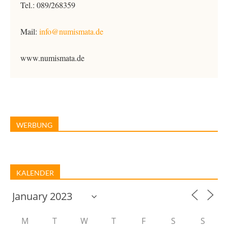
Tel.: 089/268359
Mail:
info@numismata.de
www.numismata.de
WERBUNG
KALENDER
M
T
W
T
F
S
S