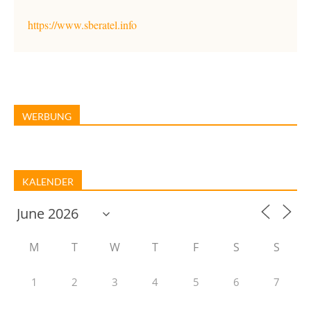
https://www.sberatel.info
WERBUNG
KALENDER
M
T
W
T
F
S
S
1
2
3
4
5
6
7