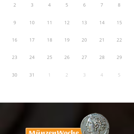
2
3
4
5
6
7
8
9
10
11
12
13
14
15
16
17
18
19
20
21
22
23
24
25
26
27
28
29
30
31
1
2
3
4
5