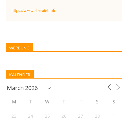
https://www.sberatel.info
WERBUNG
KALENDER
M
T
W
T
F
S
S
23
24
25
26
27
28
1