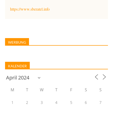
https://www.sberatel.info
WERBUNG
KALENDER
M
T
W
T
F
S
S
1
2
3
4
5
6
7