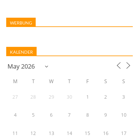
WERBUNG
KALENDER
M
T
W
T
F
S
S
27
28
29
30
1
2
3
4
5
6
7
8
9
10
11
12
13
14
15
16
17