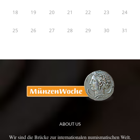
18
19
20
21
22
23
24
25
26
27
28
29
30
31
ABOUT US
Wir sind die Brücke zur internationalen numismatischen Welt.