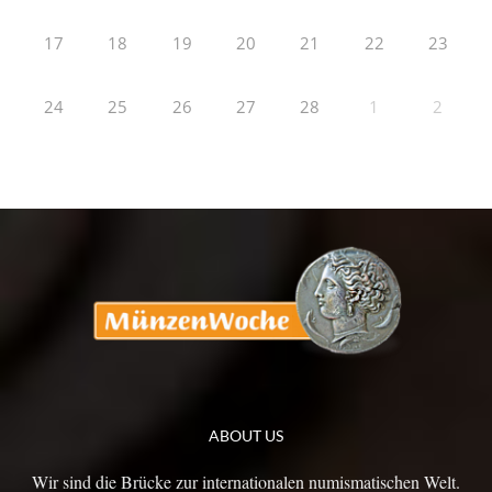
17
18
19
20
21
22
23
24
25
26
27
28
1
2
ABOUT US
Wir sind die Brücke zur internationalen numismatischen Welt.