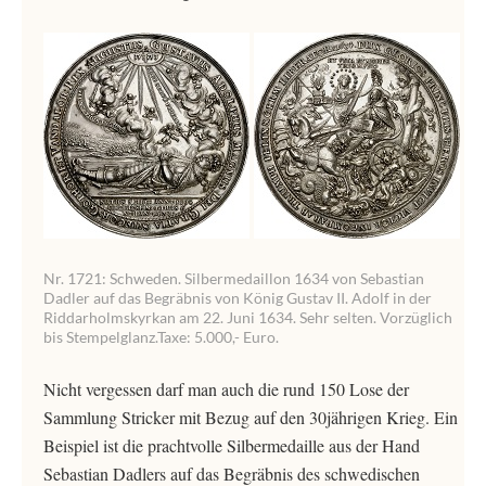
Nr. 1721: Schweden. Silbermedaillon 1634 von Sebastian
Dadler auf das Begräbnis von König Gustav II. Adolf in der
Riddarholmskyrkan am 22. Juni 1634. Sehr selten. Vorzüglich
bis Stempelglanz.Taxe: 5.000,- Euro.
Nicht vergessen darf man auch die rund 150 Lose der
Sammlung Stricker mit Bezug auf den 30jährigen Krieg. Ein
Beispiel ist die prachtvolle Silbermedaille aus der Hand
Sebastian Dadlers auf das Begräbnis des schwedischen