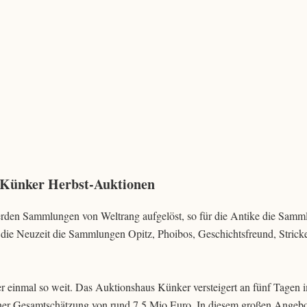
 Künker Herbst-Auktionen
en Sammlungen von Weltrang aufgelöst, so für die Antike die Samm
die Neuzeit die Sammlungen Opitz, Phoibos, Geschichtsfreund, Stricke
r einmal so weit. Das Auktionshaus Künker versteigert an fünf Tagen 
ner Gesamtschätzung von rund 7,5 Mio Euro. In diesem großen Angebot