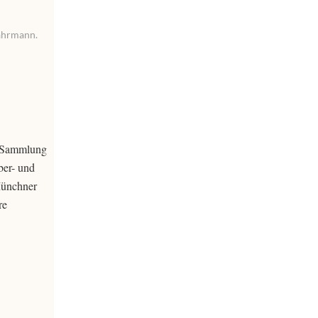
Gahrmann.
e Sammlung
ber- und
Münchner
re