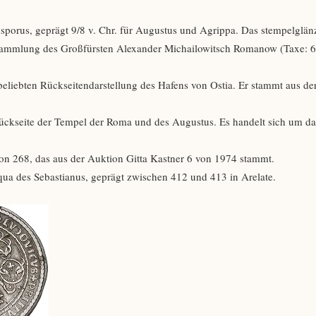
osporus, geprägt 9/8 v. Chr. für Augustus und Agrippa. Das stempelglä
 Sammlung des Großfürsten Alexander Michailowitsch Romanow (Taxe: 
 beliebten Rückseitendarstellung des Hafens von Ostia. Er stammt aus de
Rückseite der Tempel der Roma und des Augustus. Es handelt sich um da
on 268, das aus der Auktion Gitta Kastner 6 von 1974 stammt.
liqua des Sebastianus, geprägt zwischen 412 und 413 in Arelate.