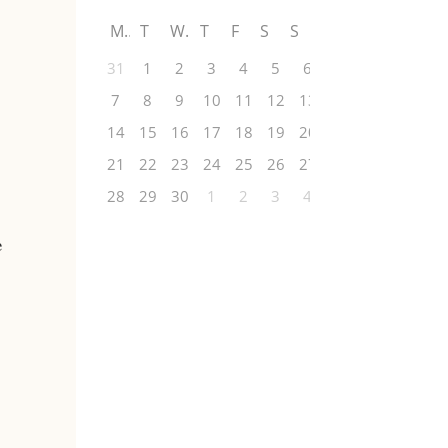
M
T
W
T
F
S
S
31
1
2
3
4
5
6
7
8
9
10
11
12
13
14
15
16
17
18
19
20
21
22
23
24
25
26
27
28
29
30
1
2
3
4
e