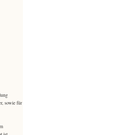
lung
r, sowie für
im
 ist