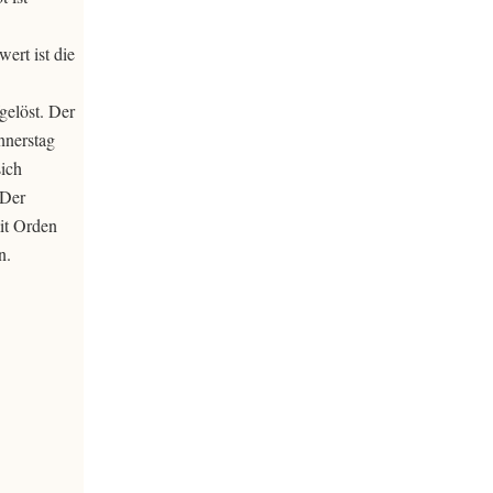
ert ist die
gelöst. Der
nnerstag
ich
 Der
it Orden
n.