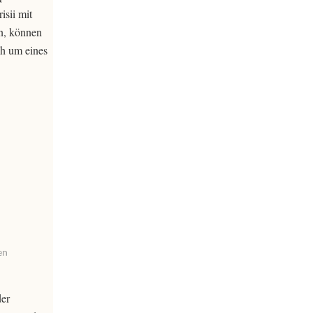
isii mit
en, können
ch um eines
en
der