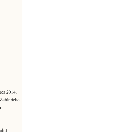
res 2014.
 Zahlreiche
m
ph J.