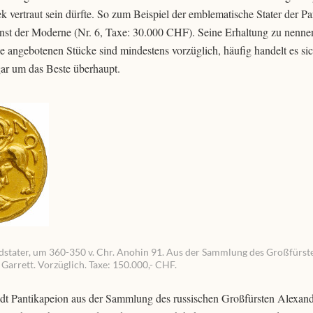
ertraut sein dürfte. So zum Beispiel der emblematische Stater der Par
Kunst der Moderne (Nr. 6, Taxe: 30.000 CHF). Seine Erhaltung zu nenn
lle angebotenen Stücke sind mindestens vorzüglich, häufig handelt es si
gar um das Beste überhaupt.
tater, um 360-350 v. Chr. Anohin 91. Aus der Sammlung des Großfürst
arrett. Vorzüglich. Taxe: 150.000,- CHF.
tadt Pantikapeion aus der Sammlung des russischen Großfürsten Alexan