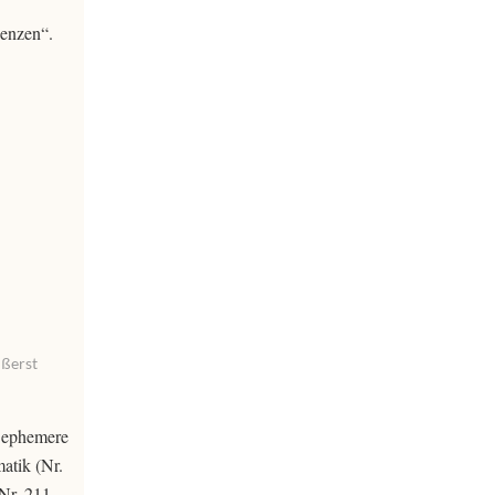
ienzen“.
ußerst
r ephemere
atik (Nr.
Nr. 211,