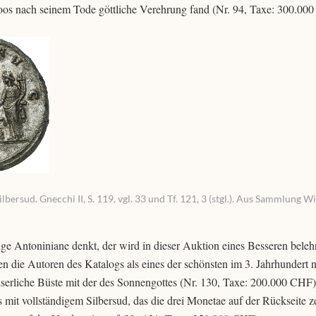
oos nach seinem Tode göttliche Verehrung fand (Nr. 94, Taxe: 300.00
ersud. Gnecchi II, S. 119, vgl. 33 und Tf. 121, 3 (stgl.). Aus Sammlung W
e Antoniniane denkt, der wird in dieser Auktion eines Besseren belehr
en die Autoren des Katalogs als eines der schönsten im 3. Jahrhundert n
iserliche Büste mit der des Sonnengottes (Nr. 130, Taxe: 200.000 CHF)
 mit vollständigem Silbersud, das die drei Monetae auf der Rückseite z