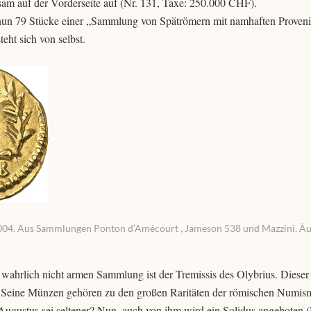
sam auf der Vorderseite auf (Nr. 131, Taxe: 250.000 CHF).
nun 79 Stücke einer „Sammlung von Spätrömern mit namhaften Proven
eht sich von selbst.
 3004. Aus Sammlungen Ponton d’Amécourt , Jameson 538 und Mazzini. Ä
wahrlich nicht armen Sammlung ist der Tremissis des Olybrius. Diese
. Seine Münzen gehören zu den großen Raritäten der römischen Numism
gustus sei seltener? Nun, auch von ihm wird ein Solidus angeboten (