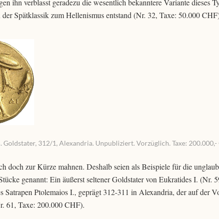
en ihn verblasst geradezu die wesentlich bekanntere Variante dieses T
der Spätklassik zum Hellenismus entstand (Nr. 32, Taxe: 50.000 CHF)
oldstater, 312/1, Alexandria. Unpubliziert. Vorzüglich. Taxe: 200.000,-
 doch zur Kürze mahnen. Deshalb seien als Beispiele für die unglaub
ücke genannt: Ein äußerst seltener Goldstater von Eukratides I. (Nr. 5
 Satrapen Ptolemaios I., geprägt 312-311 in Alexandria, der auf der Vo
Nr. 61, Taxe: 200.000 CHF).