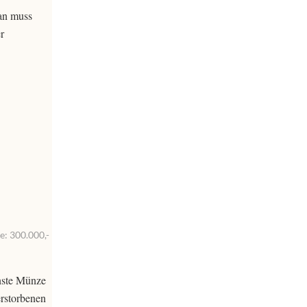
Man muss
r
e: 300.000,-
nste Münze
erstorbenen