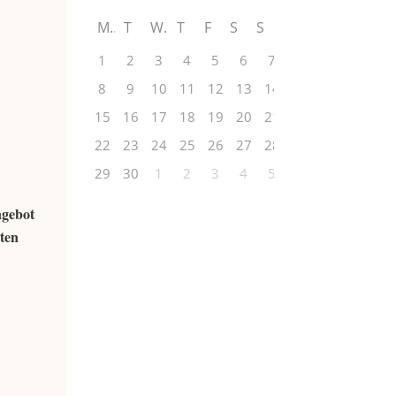
M
T
W
T
F
S
S
1
2
3
4
5
6
7
8
9
10
11
12
13
14
15
16
17
18
19
20
21
22
23
24
25
26
27
28
29
30
1
2
3
4
5
ngebot
nten