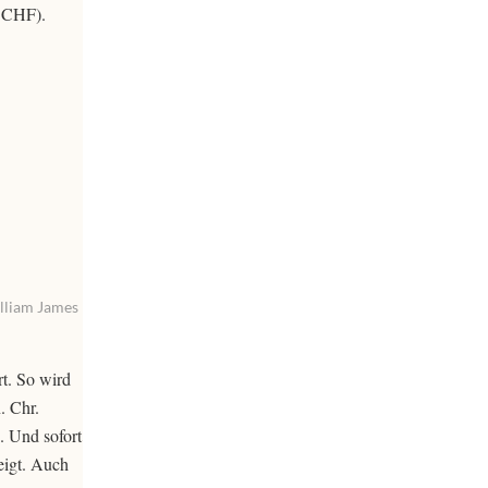
0 CHF).
illiam James
t. So wird
. Chr.
. Und sofort
eigt. Auch