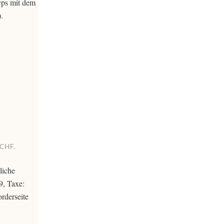
yps mit dem
.
 CHF.
liche
9, Taxe:
rderseite