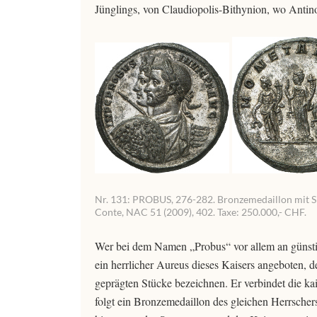
Jünglings, von Claudiopolis-Bithynion, wo Antin
Nr. 131: PROBUS, 276-282. Bronzemedaillon mit Silb
Conte, NAC 51 (2009), 402. Taxe: 250.000,- CHF.
Wer bei dem Namen „Probus“ vor allem an günstig
ein herrlicher Aureus dieses Kaisers angeboten, d
geprägten Stücke bezeichnen. Er verbindet die ka
folgt ein Bronzemedaillon des gleichen Herrschers