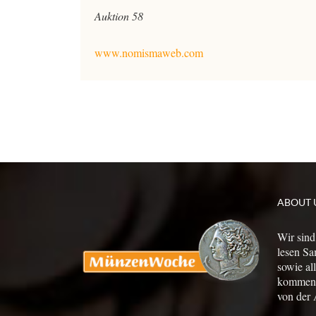
Auktion 58
www.nomismaweb.com
ABOUT 
Wir sind
lesen Sa
sowie al
kommen a
von der 