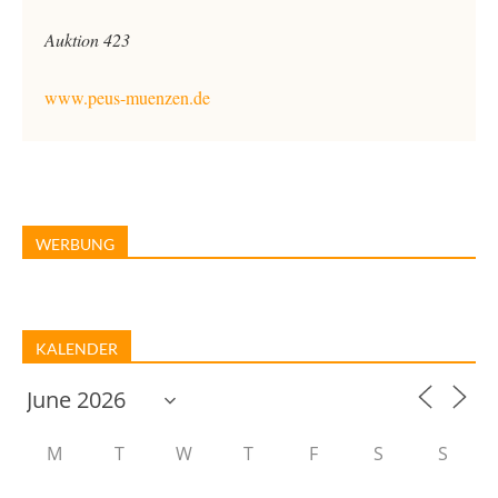
Auktion 423
www.peus-muenzen.de
WERBUNG
KALENDER
M
T
W
T
F
S
S