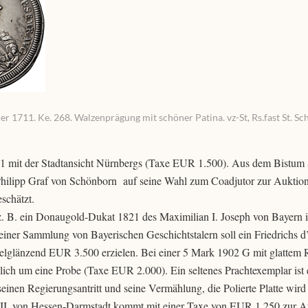
711. Ke. 268. Walzenprägung mit schöner Patina. vz-St, Rs.fast St. Sch
1711 mit der Stadtansicht Nürnbergs (Taxe EUR 1.500). Aus dem Bistum
hilipp Graf von Schönborn auf seine Wahl zum Coadjutor zur Auktion
schätzt.
z. B. ein Donaugold-Dukat 1821 des Maximilian I. Joseph von Bayern 
iner Sammlung von Bayerischen Geschichtstalern soll ein Friedrichs d
pelglänzend EUR 3.500 erzielen. Bei einer 5 Mark 1902 G mit glattem 
nlich um eine Probe (Taxe EUR 2.000). Ein seltenes Prachtexemplar ist
inen Regierungsantritt und seine Vermählung, die Polierte Platte wir
III. von Hessen-Darmstadt kommt mit einer Taxe von EUR 1.250 zur Au