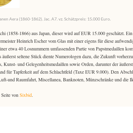
anen Aera (1860-1862). Jac. A7. vz. Schätzpreis: 15.000 Euro.
chi (1858-1866) aus Japan, dieser wird auf EUR 15.000 geschätzt. Ein
rmeister Heinrich Escher vom Glas mit einer eigens für diese aufwendi
einer etwa 40 Losnummern umfassenden Partie von Papstmedaillen kom
 äußerst seltene Stück diente Numerologen dazu, die Zukunft vorherz
Kunst- und Gelegenheitsmedaillen sowie Orden, darunter der äußerst 
nd für Tapferkeit auf dem Schlachtfeld (Taxe EUR 9.000). Den Abschl
, Luft-und Raumfahrt, Miscellanea, Banknoten, Münzschränke und die I
 Seite von
Sixbid
.