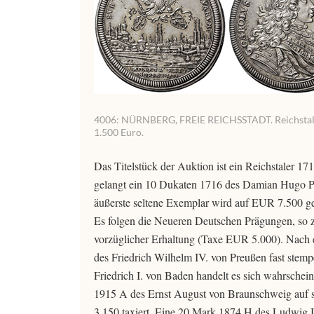
4006: NÜRNBERG, FREIE REICHSSTADT. Reichstaler 1
1.500 Euro.
Das Titelstück der Auktion ist ein Reichstaler 
gelangt ein 10 Dukaten 1716 des Damian Hugo P
äußerste seltene Exemplar wird auf EUR 7.500 ge
Es folgen die Neueren Deutschen Prägungen, so 
vorzüglicher Erhaltung (Taxe EUR 5.000). Nach e
des Friedrich Wilhelm IV. von Preußen fast stem
Friedrich I. von Baden handelt es sich wahrschei
1915 A des Ernst August von Braunschweig auf se
3.150 taxiert. Eine 20 Mark 1874 H des Ludwig 