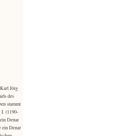
Karl Jörg
arls des
ben stammt
 I. (1190-
 ein Denar
e ein Denar
lischen