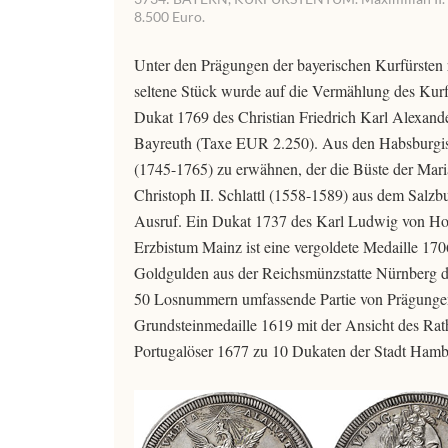
8.500 Euro.
Unter den Prägungen der bayerischen Kurfürsten 
seltene Stück wurde auf die Vermählung des Kur
Dukat 1769 des Christian Friedrich Karl Alexande
Bayreuth (Taxe EUR 2.250). Aus den Habsburgisc
(1745-1765) zu erwähnen, der die Büste der Mari
Christoph II. Schlattl (1558-1589) aus dem Sal
Ausruf. Ein Dukat 1737 des Karl Ludwig von Ho
Erzbistum Mainz ist eine vergoldete Medaille 1
Goldgulden aus der Reichsmünzstatte Nürnberg d
50 Losnummern umfassende Partie von Prägungen 
Grundsteinmedaille 1619 mit der Ansicht des Rat
Portugalöser 1677 zu 10 Dukaten der Stadt Hambu