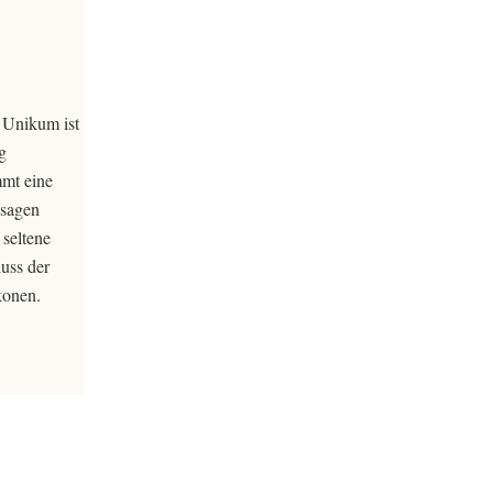
 Unikum ist
g
mt eine
usagen
seltene
uss der
konen.