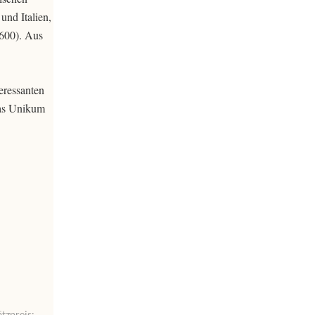
nd Italien,
 600). Aus
eressanten
das Unikum
tzpreis: