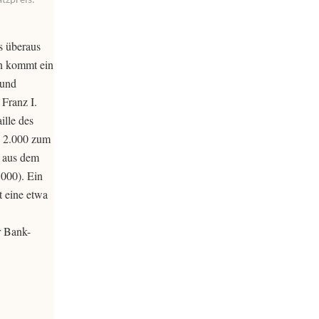
s überaus
en kommt ein
 und
Franz I.
ille des
R 2.000 zum
 aus dem
000). Ein
t eine etwa
r Bank-