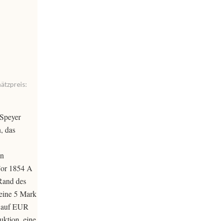
ätzpreis:
 Speyer
, das
in
’or 1854 A
Rand des
 eine 5 Mark
d auf EUR
ktion, eine