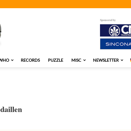
Sponsored by
 WHO
RECORDS
PUZZLE
MISC
NEWSLETTER
daillen