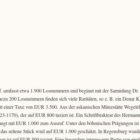
f. umfasst etwa 1.900 Losnummern und beginnt mit der Sammlung Dr. 
ezu 200 Losnummern finden sich viele Raritäten, so z. B. ein Denar K
it einer Taxe von EUR 3.500. Aus der askanischen Münzstätte Wegele
23-1170), der auf EUR 800 taxiert ist. Ein Schriftbrakteat des Hermann
elangt mit EUR 1.000 zum Ausruf. Unter den böhmischen Prägungen ist
 das seltene Stück wird auf EUR 1.000 geschätzt. In Regensburg wurd
ser ist auf EUR 500 taxiert. Eine besonders interessante Partie von eng