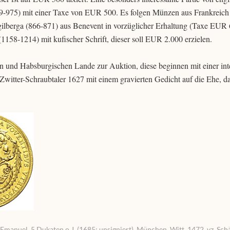
-975) mit einer Taxe von EUR 500. Es folgen Münzen aus Frankreich u
gilberga (866-871) aus Benevent in vorzüglicher Erhaltung (Taxe EUR
1158-1214) mit kufischer Schrift, dieser soll EUR 2.000 erzielen.
und Habsburgischen Lande zur Auktion, diese beginnen mit einer int
n Zwitter-Schraubtaler 1627 mit einem gravierten Gedicht auf die Ehe, 
uel. 5 Dukaten o.J. (1685; unsigniert), München. Witt. 1472. vz. Schä