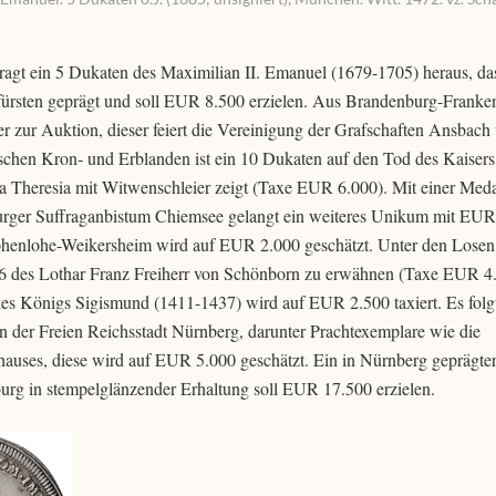
ragt ein 5 Dukaten des Maximilian II. Emanuel (1679-1705) heraus, da
fürsten geprägt und soll EUR 8.500 erzielen. Aus Brandenburg-Frank
r zur Auktion, dieser feiert die Vereinigung der Grafschaften Ansbach
hen Kron- und Erblanden ist ein 10 Dukaten auf den Tod des Kaisers 
a Theresia mit Witwenschleier zeigt (Taxe EUR 6.000). Mit einer Meda
zburger Suffraganbistum Chiemsee gelangt ein weiteres Unikum mit EU
henlohe-Weikersheim wird auf EUR 2.000 geschätzt. Unter den Losen
706 des Lothar Franz Freiherr von Schönborn zu erwähnen (Taxe EUR 4.
es Königs Sigismund (1411-1437) wird auf EUR 2.500 taxiert. Es folg
der Freien Reichsstadt Nürnberg, darunter Prachtexemplare wie die
hauses, diese wird auf EUR 5.000 geschätzt. Ein in Nürnberg geprägte
rg in stempelglänzender Erhaltung soll EUR 17.500 erzielen.