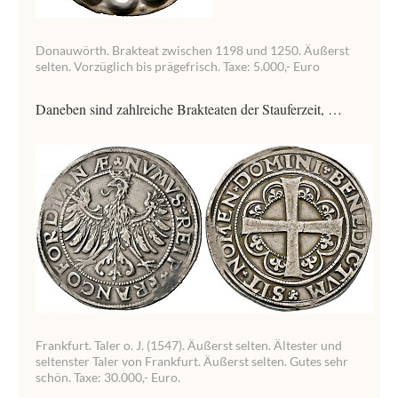
Donauwörth. Brakteat zwischen 1198 und 1250. Äußerst
selten. Vorzüglich bis prägefrisch. Taxe: 5.000,- Euro
Daneben sind zahlreiche Brakteaten der Stauferzeit, …
Frankfurt. Taler o. J. (1547). Äußerst selten. Ältester und
seltenster Taler von Frankfurt. Äußerst selten. Gutes sehr
schön. Taxe: 30.000,- Euro.