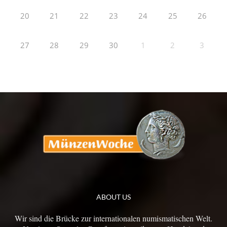
20
21
22
23
24
25
26
27
28
29
30
1
2
3
ABOUT US
Wir sind die Brücke zur internationalen numismatischen Welt.