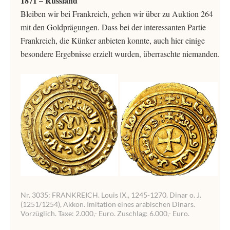
1871 – Russland
Bleiben wir bei Frankreich, gehen wir über zu Auktion 264
mit den Goldprägungen. Dass bei der interessanten Partie
Frankreich, die Künker anbieten konnte, auch hier einige
besondere Ergebnisse erzielt wurden, überraschte niemanden.
Nr. 3035: FRANKREICH. Louis IX., 1245-1270. Dinar o. J.
(1251/1254), Akkon. Imitation eines arabischen Dinars.
Vorzüglich. Taxe: 2.000,- Euro. Zuschlag: 6.000,- Euro.