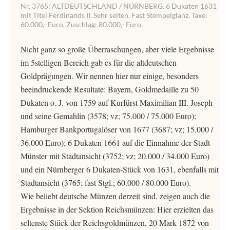
Nr. 3765: ALTDEUTSCHLAND / NÜRNBERG. 6 Dukaten 1631
mit Titel Ferdinands II. Sehr selten. Fast Stempelglanz. Taxe:
60.000,- Euro. Zuschlag: 80.000,- Euro.
Nicht ganz so große Überraschungen, aber viele Ergebnisse
im 5stelligen Bereich gab es für die altdeutschen
Goldprägungen. Wir nennen hier nur einige, besonders
beeindruckende Resultate: Bayern, Goldmedaille zu 50
Dukaten o. J. von 1759 auf Kurfürst Maximilian III. Joseph
und seine Gemahlin (3578; vz; 75.000 / 75.000 Euro);
Hamburger Bankportugalöser von 1677 (3687; vz; 15.000 /
36.000 Euro); 6 Dukaten 1661 auf die Einnahme der Stadt
Münster mit Stadtansicht (3752; vz; 20.000 / 34.000 Euro)
und ein Nürnberger 6 Dukaten-Stück von 1631, ebenfalls mit
Stadtansicht (3765; fast Stgl.; 60.000 / 80.000 Euro).
Wie beliebt deutsche Münzen derzeit sind, zeigen auch die
Ergebnisse in der Sektion Reichsmünzen: Hier erzielten das
seltenste Stück der Reichsgoldmünzen, 20 Mark 1872 von