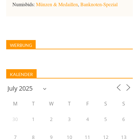
Numisbids:
Münzen & Medaillen
,
Banknoten-Spezial
WERBUNG
KALENDER
M
T
W
T
F
S
S
30
1
2
3
4
5
6
7
8
9
10
11
12
13