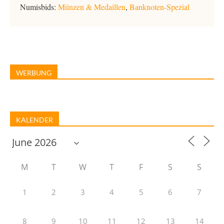
Numisbids:
Münzen & Medaillen
,
Banknoten-Spezial
WERBUNG
KALENDER
M
T
W
T
F
S
S
1
2
3
4
5
6
7
8
9
10
11
12
13
14