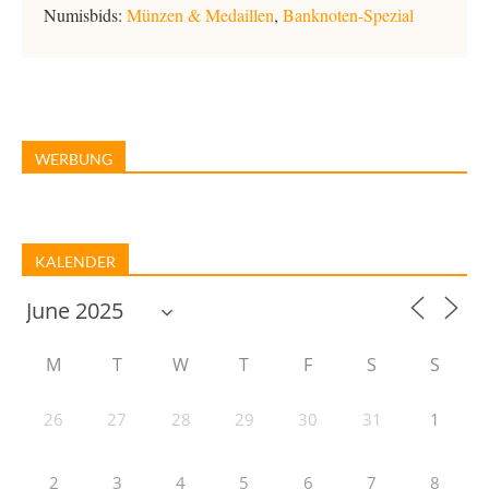
Numisbids:
Münzen & Medaillen
,
Banknoten-Spezial
WERBUNG
KALENDER
M
T
W
T
F
S
S
26
27
28
29
30
31
1
2
3
4
5
6
7
8