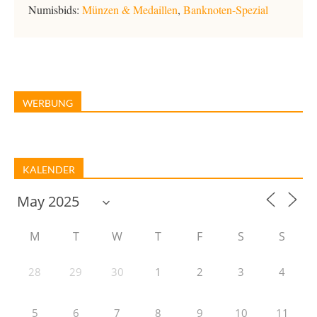
Numisbids:
Münzen & Medaillen
,
Banknoten-Spezial
WERBUNG
KALENDER
M
T
W
T
F
S
S
28
29
30
1
2
3
4
5
6
7
8
9
10
11