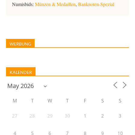
Numisbids:
Münzen & Medaillen
,
Banknoten-Spezial
WERBUNG
KALENDER
M
T
W
T
F
S
S
27
28
29
30
1
2
3
4
5
6
7
8
9
10