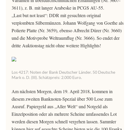
Varianten in überdurchschnittlichen Erhaltungen (Nr. 3607-
3611), z. B. mit langer Arabeske in PCGS AU-55.
„Last but not least“: DDR mit gesuchten original
verplombten Silbermünzen. Johann Wolfgang von Goethe als
Polierte Platte (Nr. 3659), ebenso Albrecht Dürer (Nr. 3660)
und die Motivprobe Weltraumflug (Nr. 3666). So endet der
dritte Auktionstag nicht ohne weitere Highlights!
Los 4217: Noten der Bank Deutscher Länder. 50 Deutsche
Mark o. D. (III). Schätzpreis: 2.000 Euro.
Am nächsten Morgen, dem 19. April 2018, kommen in
diesem zweiten Banknoten-Spezial über 500 Lose zum
Ausruf. Papiergeld aus „Aller Welt“ und Notgeld als
Einzelposition oder als mehrere Scheine umfassendes Lot
werden diesen Morgen schnell vergehen lassen. Sammler
können hier auf gesuchte Scheine bieten wie die 100 Franka