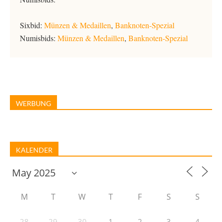
Sixbid:
Münzen & Medaillen
,
Banknoten-Spezial
Numisbids:
Münzen & Medaillen
,
Banknoten-Spezial
WERBUNG
KALENDER
M
T
W
T
F
S
S
28
29
30
1
2
3
4