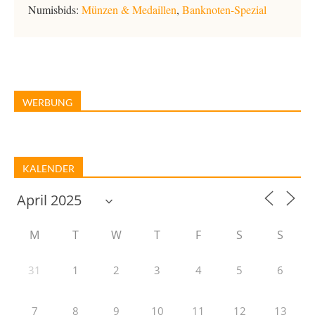
Numisbids:
Münzen & Medaillen
,
Banknoten-Spezial
WERBUNG
KALENDER
M
T
W
T
F
S
S
31
1
2
3
4
5
6
7
8
9
10
11
12
13