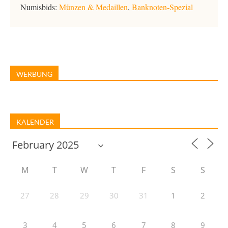
Numisbids:
Münzen & Medaillen
,
Banknoten-Spezial
WERBUNG
KALENDER
M
T
W
T
F
S
S
27
28
29
30
31
1
2
3
4
5
6
7
8
9