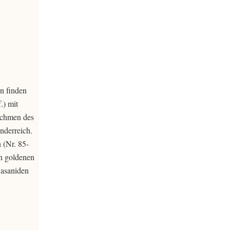
n finden
.) mit
rachmen des
nderreich.
 (Nr. 85-
on goldenen
Sasaniden