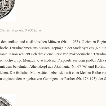
 Chr. Schätzpreis: 3.700 Euro.
den antiken und ausländischen Münzen (Nr. 1-1255). Gleich zu Begin
sche Tetradrachmen aus Sizilien, geprägt in der Stadt Syrakus (Nr. 32f
anit. Daran schließt sich direkt eine Serie von makedonischen Tetrad
tativ hochwertige Münzen verschiedener Prägeorte aus dem großen Alexa
re mit dem behelmten Athenakopf aus Akarnania (Nr. 67-76) und Korinth
eichen. Die östlichen Münzstätten heben sich mit einer kleinen Reihe v
em ergänzenden Angebot von Geprägen der Parther (Nr. 176-193), der 