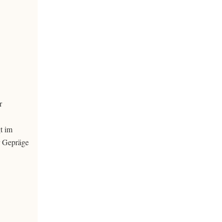
r
t im
r Gepräge