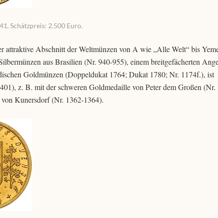
41. Schätzpreis: 2.500 Euro.
r attraktive Abschnitt der Weltmünzen von A wie „Alle Welt“ bis Yeme
ilbermünzen aus Brasilien (Nr. 940-955), einem breitgefächerten Ang
dischen Goldmünzen (Doppeldukat 1764; Dukat 1780; Nr. 1174f.), ist
1401), z. B. mit der schweren Goldmedaille von Peter dem Großen (Nr.
ht von Kunersdorf (Nr. 1362-1364).