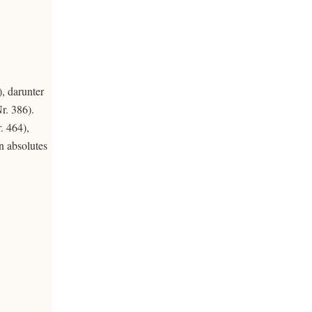
, darunter
r. 386).
. 464),
n absolutes