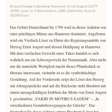
Braunschweig-Calenberg-Hannover. Ernst August (1679-
1698). Löser zu 4 Reichstalern, 1680, Zellerfeld. Ausruf:
10.000 Euro.
Das Gebiet Deutschland bis 1799 wird in dieser Auktion von
einer prächtigen Münze aus Hannover dominiert. Angeboten
wird ein Vierfach-Löser zu Ehren des Regierungsantritts von
Herzog Ernst August und dessen Huldigung in Hannover.
Mit dem vierfachen Gewicht eines Talers handelt es sich
wahrlich um ein Schwergewicht der Numismatik. Aber nicht
nur die materielle Wertigkeit macht dieses Pfundsstück so
überaus interessant, vielmehr ist es die symbolträchtige
Gestaltung. Auf der Vorderseite zeigt der Löser den Herzog
mit Allongeperücke und auf der Rückseite steht illustriert mit
einem aussagekräftigen Emblem das Motto von Ernst August
I. geschrieben: „VARIIS IN MOTIBUS EADEM“ – „In
verschiedenen Gemütsbewegungen der Gleiche“. Das
Startgebot für dieses äußerst seltene Prachtstück liegt bei